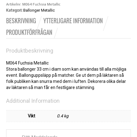
Artikelnr:
M064 Fuchsia Metallic
Kategori:
Ballonger Metallic
BESKRIVNING
YTTERLIGARE INFORMATION
PRODUKTFÖRFRÅGAN
Produktbeskrivning
M064 Fuchsia Metallic
Stora ballonger 33 cm i diam som kan användas till alla möjliga
event. Ballonguppsläpp på matcher. Ge ut dem på läktaren så
folk publiken kan snurra med dem i luften. Dekorera olika delar
av läktaren så man får en festligare stämning.
Additional Information
Vikt
0.4 kg