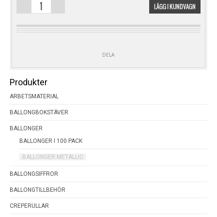
LÄGG I KUNDVAGN
100
PACK
FUCHSIA
METALLIC
MÄNGD
DELA
Produkter
ARBETSMATERIAL
BALLONGBOKSTÄVER
BALLONGER
BALLONGER I 100 PACK
BALLONGER METALLIC
BALLONGSIFFROR
BALLONGTILLBEHÖR
CREPERULLAR