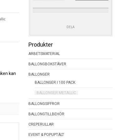
100
PACK
LIGHT
GREEN
llic
METALLIC
DELA
MÄNGD
Produkter
ARBETSMATERIAL
BALLONGBOKSTÄVER
liken kan
BALLONGER
BALLONGER I 100 PACK
BALLONGER METALLIC
BALLONGSIFFROR
BALLONGTILLBEHÖR
CREPERULLAR
EVENT & POPUPTÄLT