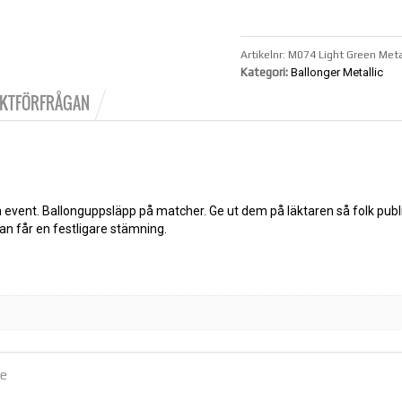
Artikelnr:
M074 Light Green Meta
Kategori:
Ballonger Metallic
KTFÖRFRÅGAN
ga event. Ballonguppsläpp på matcher. Ge ut dem på läktaren så folk pub
an får en festligare stämning.