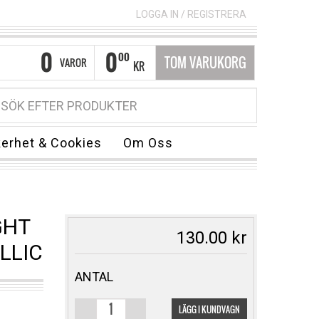
LOGGA IN
/
REGISTRERA
0
0
00
TOM VARUKORG
VAROR
KR
erhet & Cookies
Om Oss
GHT
130.00
kr
LLIC
ANTAL
LÄGG I KUNDVAGN