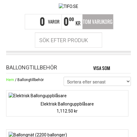
0
0
00
VAROR
TOM VARUKORG
KR
BALLONGTILLBEHÖR
VISA SOM
GRID
LI
Hem
/ Ballongtillbehör
Elektrisk Ballonguppblåsare
1,112.50
kr