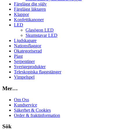
Färglägg dig själv
Färglägg läktaren
Klappor
Konfettikanoner
LED
Glasögon LED
Skumstavar LED
Ljudskapare
Nationsflaggor
Okategoriserad
Plast
Serpentiner
Sverigeprodukter
Teleskopiska flaggstänger
Vimpelspel
Mer…
Om Oss
Kundservice
Säkerhet & Cookies
Order & fraktinformation
Sök