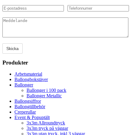
Produkter
Arbetsmaterial
Ballongbokstäver
Ballonger
Ballonger i 100 pack
Ballonger Metallic
Ballongsiffror
Ballongtillbehör
Creperullar
Event & Popuptält
3x3m Allroundtryck
3x3m tryck på väggar
3x3m utan tryck. inkl 3 väggar