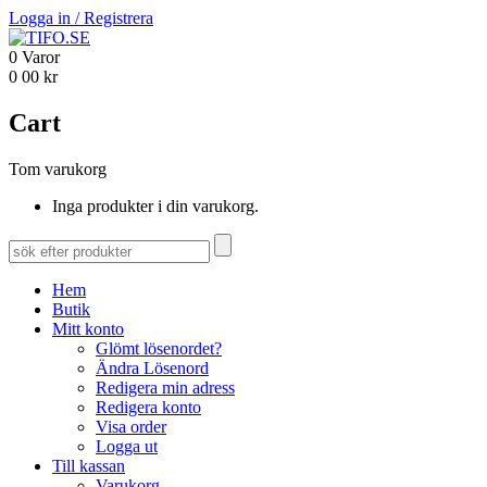
Logga in
/
Registrera
0
Varor
0
00
kr
Cart
Tom varukorg
Inga produkter i din varukorg.
Hem
Butik
Mitt konto
Glömt lösenordet?
Ändra Lösenord
Redigera min adress
Redigera konto
Visa order
Logga ut
Till kassan
Varukorg