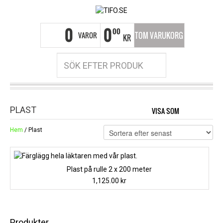
0
0
00
VAROR
TOM VARUKORG
KR
PLAST
VISA SOM
GRID
LI
Hem
/ Plast
Plast på rulle 2 x 200 meter
1,125.00
kr
Produkter