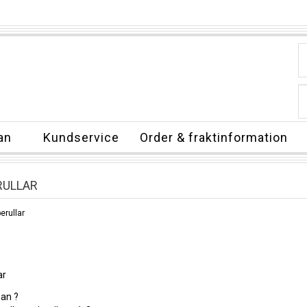
an
Kundservice
Order & fraktinformation
RULLAR
erullar
ar
an ?