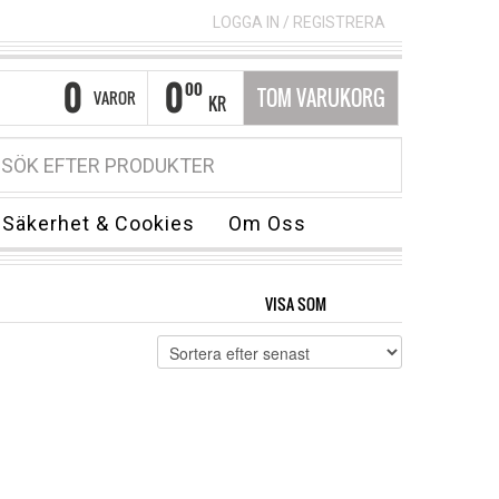
LOGGA IN
/
REGISTRERA
0
0
00
TOM VARUKORG
VAROR
KR
Säkerhet & Cookies
Om Oss
VISA SOM
GRID
LIST