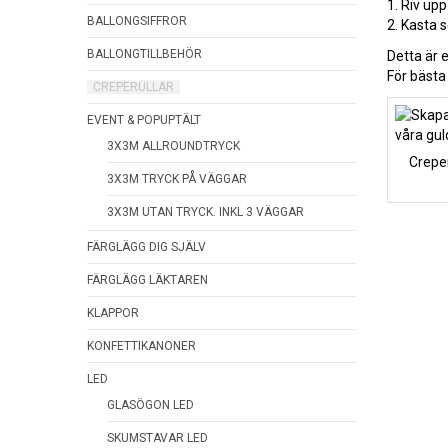
1. Riv upp
BALLONGSIFFROR
2. Kasta s
BALLONGTILLBEHÖR
Detta är e
För bästa
CREPERULLAR
EVENT & POPUPTÄLT
3X3M ALLROUNDTRYCK
Creper
3X3M TRYCK PÅ VÄGGAR
3X3M UTAN TRYCK. INKL 3 VÄGGAR
FÄRGLÄGG DIG SJÄLV
FÄRGLÄGG LÄKTAREN
KLAPPOR
KONFETTIKANONER
LED
GLASÖGON LED
SKUMSTAVAR LED