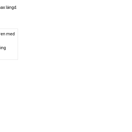
max längd.
ning