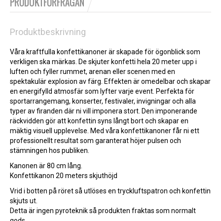
PRODUKTFÖRFRÅGAN
Produktbeskrivning
Våra kraftfulla konfettikanoner är skapade för ögonblick som
verkligen ska märkas. De skjuter konfetti hela 20 meter upp i
luften och fyller rummet, arenan eller scenen med en
spektakulär explosion av färg. Effekten är omedelbar och skapar
en energifylld atmosfär som lyfter varje event. Perfekta för
sportarrangemang, konserter, festivaler, invigningar och alla
typer av firanden där ni vill imponera stort. Den imponerande
räckvidden gör att konfettin syns långt bort och skapar en
mäktig visuell upplevelse. Med våra konfettikanoner får ni ett
professionellt resultat som garanterat höjer pulsen och
stämningen hos publiken.
Kanonen är 80 cm lång.
Konfettikanon 20 meters skjuthöjd
Vrid i botten på röret så utlöses en tryckluftspatron och konfettin
skjuts ut.
Detta är ingen pyroteknik så produkten fraktas som normalt
gods.