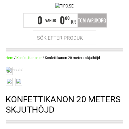
0
0
00
VAROR
TOM VARUKORG
KR
Hem
/
Konfettikanoner
/ Konfettikanon 20 meters skjuthöjd
KONFETTIKANON 20 METERS
SKJUTHÖJD