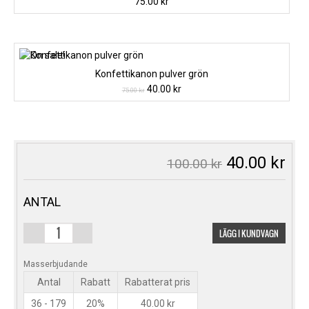
75.00
kr
Konfettikanon pulver grön
Det
Det
40.00
kr
75.00
kr
ursprungliga
nuvarande
priset
priset
var:
är:
75.00 kr.
40.00 kr.
Det
De
40.00
kr
100.00
kr
ursprungli
nu
priset
pri
var:
är:
ANTAL
100.00 kr.
40.
LÄGG I KUNDVAGN
KONFETTIKANON
20
Masserbjudande
METERS
Antal
Rabatt
Rabatterat pris
SKJUTHÖJD
MÄNGD
36 - 179
20%
40.00
kr