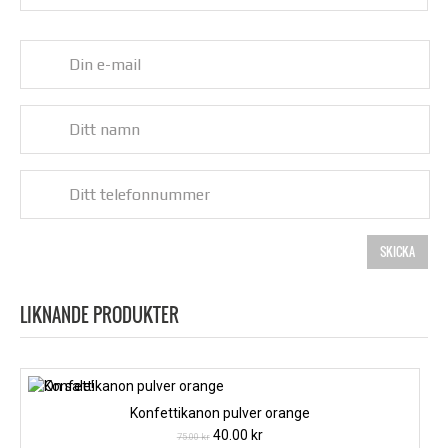
LIKNANDE PRODUKTER
Konfettikanon pulver orange
Det
Det
40.00
kr
75.00
kr