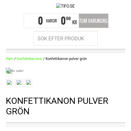
0
0
00
VAROR
TOM VARUKORG
KR
Hem
/
Konfettikanoner
/ Konfettikanon pulver grön
KONFETTIKANON PULVER
GRÖN