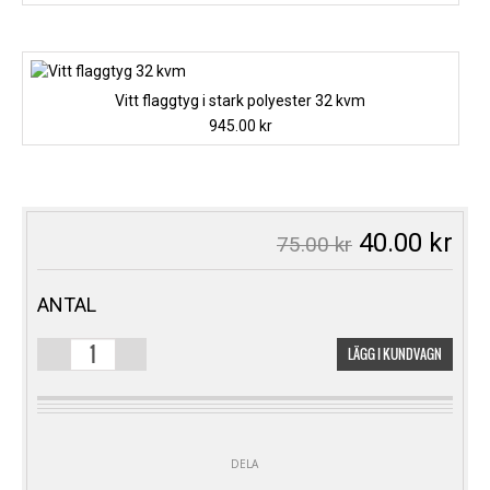
ursprungliga
nuvarande
priset
priset
var:
är:
75.00 kr.
40.00 kr.
Vitt flaggtyg i stark polyester 32 kvm
945.00
kr
Det
De
40.00
kr
75.00
kr
ursprungli
nu
priset
pri
var:
är:
ANTAL
75.00 kr.
40.
LÄGG I KUNDVAGN
KONFETTIKANON
PULVER
GRÖN
MÄNGD
DELA