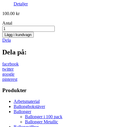
Detaljer
100.00
kr
Antal
100
pack
Lägg i kundvagn
Lavender
Dela
mängd
Dela på:
facebook
twitter
google
pinterest
Produkter
Arbetsmaterial
Ballongbokstäver
Ballonger
Ballonger i 100 pack
Ballonger Metallic
Ballongsiffror