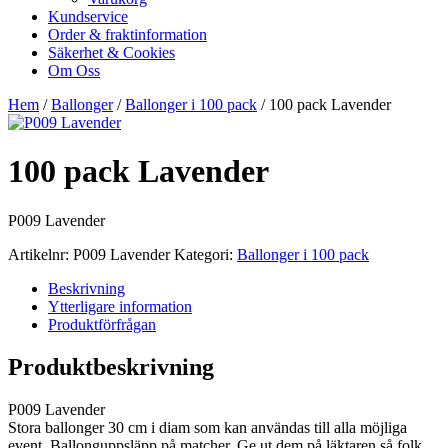
Kundservice
Order & fraktinformation
Säkerhet & Cookies
Om Oss
Hem
/
Ballonger
/
Ballonger i 100 pack
/ 100 pack Lavender
100 pack Lavender
P009 Lavender
Artikelnr:
P009 Lavender
Kategori:
Ballonger i 100 pack
Beskrivning
Ytterligare information
Produktförfrågan
Produktbeskrivning
P009 Lavender
Stora ballonger 30 cm i diam som kan användas till alla möjliga
event. Ballonguppsläpp på matcher. Ge ut dem på läktaren så folk