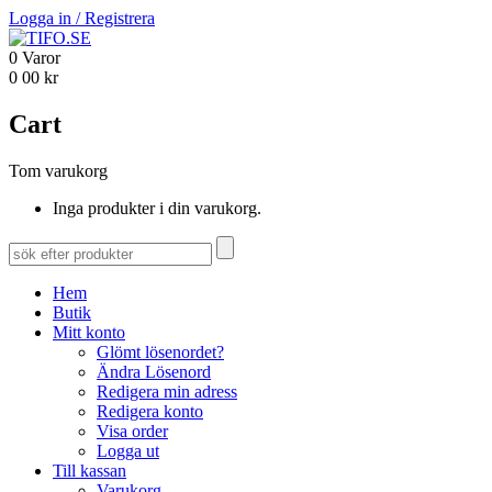
Logga in
/
Registrera
0
Varor
0
00
kr
Cart
Tom varukorg
Inga produkter i din varukorg.
Hem
Butik
Mitt konto
Glömt lösenordet?
Ändra Lösenord
Redigera min adress
Redigera konto
Visa order
Logga ut
Till kassan
Varukorg