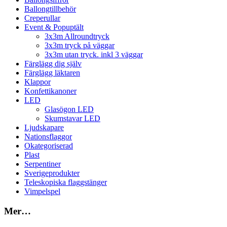
Ballongtillbehör
Creperullar
Event & Popuptält
3x3m Allroundtryck
3x3m tryck på väggar
3x3m utan tryck. inkl 3 väggar
Färglägg dig själv
Färglägg läktaren
Klappor
Konfettikanoner
LED
Glasögon LED
Skumstavar LED
Ljudskapare
Nationsflaggor
Okategoriserad
Plast
Serpentiner
Sverigeprodukter
Teleskopiska flaggstänger
Vimpelspel
Mer…