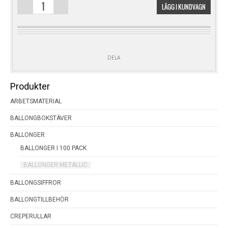
LÄGG I KUNDVAGN
100
PACK
BLACK
METALLIC
MÄNGD
DELA
Produkter
ARBETSMATERIAL
BALLONGBOKSTÄVER
BALLONGER
BALLONGER I 100 PACK
BALLONGER METALLIC
BALLONGSIFFROR
BALLONGTILLBEHÖR
CREPERULLAR