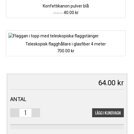
Konfettikanon pulver blå
Det
Det
40.00
kr
75.00
kr
ursprungliga
nuvarande
priset
priset
var:
är:
75.00 kr.
40.00 kr.
Teleskopisk flagghållare i glasfiber 4 meter
700.00
kr
64.00
kr
ANTAL
LÄGG I KUNDVAGN
BLANDADE
BALLONGFÄRGER
50PACK