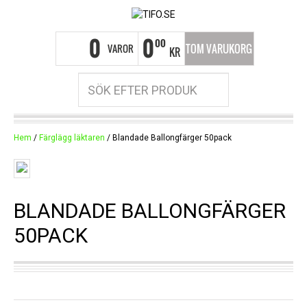
0
0
00
VAROR
TOM VARUKORG
KR
Hem
/
Färglägg läktaren
/ Blandade Ballongfärger 50pack
BLANDADE BALLONGFÄRGER
50PACK